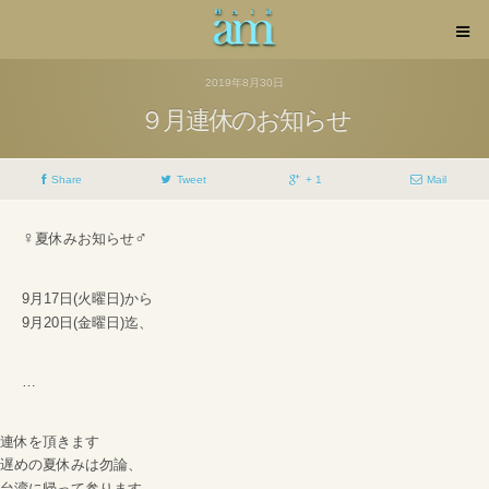
2019年8月30日
９月連休のお知らせ
Share
Tweet
+ 1
Mail
‍♀️
‍♂️
夏休みお知らせ
9月17日(火曜日)から
9月20日(金曜日)迄、
…
連休を頂きます
遅めの夏休みは勿論、
台湾に帰って参ります
。