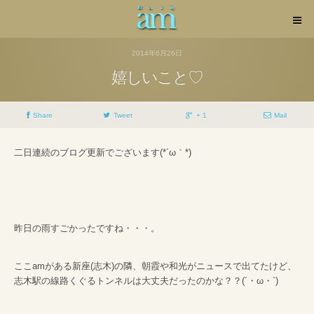
2014年6月26日
嬉しいこと♡
Share
Tweet
+ 1
Mail
二日連続のブログ更新でございます(*´ω｀*)
昨日の雨すごかったですね・・・。
ここamがある新座(志木)の隣、朝霞や和光がニュースで出てたけど、
志木駅の線路くぐるトンネルは大丈夫だったのかな？？(´・ω・`)